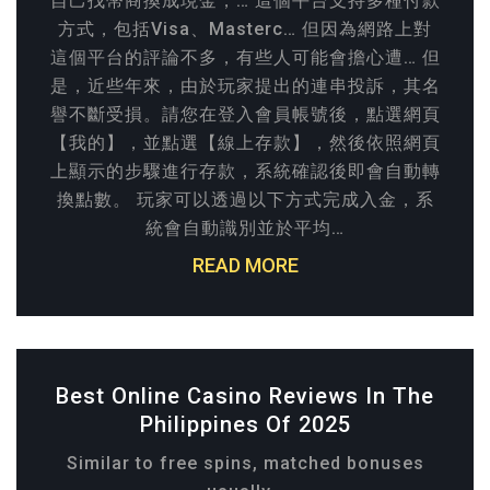
自己找幣商換成現金，… 這個平台支持多種付款
方式，包括Visa、Masterc… 但因為網路上對
這個平台的評論不多，有些人可能會擔心遭… 但
是，近些年來，由於玩家提出的連串投訴，其名
譽不斷受損。請您在登入會員帳號後，點選網頁
【我的】，並點選【線上存款】，然後依照網頁
上顯示的步驟進行存款，系統確認後即會自動轉
換點數。 玩家可以透過以下方式完成入金，系
統會自動識別並於平均…
READ MORE
Best Online Casino Reviews In The
Philippines Of 2025
Similar to free spins, matched bonuses