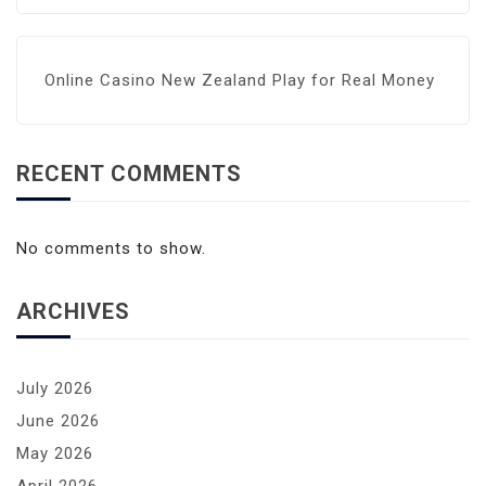
Online Casino New Zealand Play for Real Money
RECENT COMMENTS
No comments to show.
ARCHIVES
July 2026
June 2026
May 2026