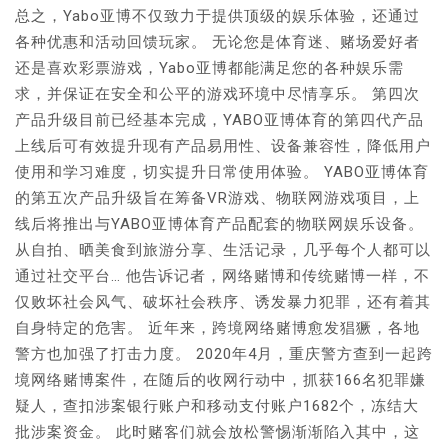
总之，Yabo亚博不仅致力于提供顶级的娱乐体验，还通过
各种优惠和活动回馈玩家。 无论您是体育迷、赌场爱好者
还是喜欢彩票游戏，Yabo亚博都能满足您的各种娱乐需
求，并保证在安全和公平的游戏环境中尽情享乐。 第四次
产品升级目前已经基本完成，YABO亚博体育的第四代产品
上线后可有效提升现有产品易用性、设备兼容性，降低用户
使用和学习难度，切实提升日常使用体验。 YABO亚博体育
的第五次产品升级旨在筹备VR游戏、物联网游戏项目，上
线后将推出与YABO亚博体育产品配套的物联网娱乐设备。
从自拍、晒美食到旅游分享、生活记录，几乎每个人都可以
通过社交平台… 他告诉记者，网络赌博和传统赌博一样，不
仅败坏社会风气、破坏社会秩序、诱发暴力犯罪，还有着其
自身特定的危害。 近年来，跨境网络赌博愈发猖獗，各地
警方也加强了打击力度。 2020年4月，重庆警方查到一起跨
境网络赌博案件，在随后的收网行动中，抓获166名犯罪嫌
疑人，查扣涉案银行账户和移动支付账户1682个，冻结大
批涉案资金。 此时赌客们就会放松警惕渐渐陷入其中，这