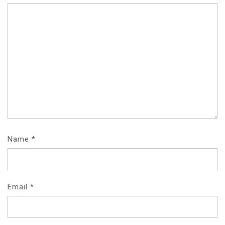
N
Name
*
Email
*