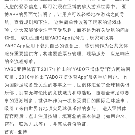
入您的登录信息，即可沉浸在亚博的醉人游戏世界中。 亚
博APP的界面简洁明了，让用户可以轻松地在游戏之间导
航、查看规则和下注。 这种简单性改善了玩家的游戏体
验，让大家能够专注于享受乐趣，而不是为有关导航的问题
烦恼。 成功注册创建YABOApp账号后，玩家可以将
YABOApp应用下载到自己的设备上。 该机构作为公共文体
服务重要提供方，构建覆盖票务管理、现场服务、应急响应
的全流程标准。
YABO亚博体育于2017年推出的”YABO亚博体育”官方网站网
页版，2018年推出“YABO亚博体育App”服务手机用户。 作
为国际足坛备受关注的赛事之一，世俱杯汇聚了全球顶尖俱
乐部，拥有无与伦比的竞技魅力和球迷热… 随着全球足球赛
事的逐渐增多，世俱杯作为一项备受瞩目的国际足球盛事，
吸引了来自世界各地顶尖足球俱乐部的参与。 进入亚博体
育官网后，点击注册按钮，填写您的基本信息（如用户名、
密码、联系方式等），并完成身份验证。
首页- 亚博