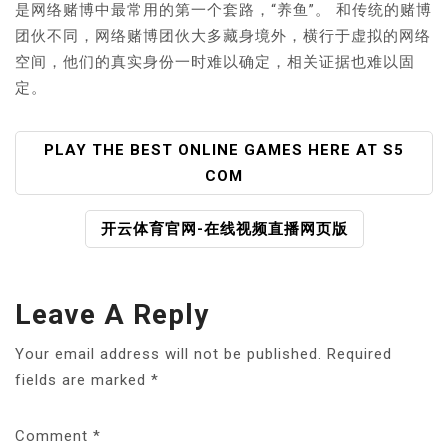
是网络赌博中最常用的第一个套路，“养鱼”。 和传统的赌博
团伙不同，网络赌博团伙大多藏身境外，横行于虚拟的网络
空间，他们的真实身份一时难以确定，相关证据也难以固
定。
P
PLAY THE BEST ONLINE GAMES HERE AT S5
O
COM
S
T
开云体育官网-在线视频直播网页版
N
A
V
Leave A Reply
I
G
Your email address will not be published.
Required
A
fields are marked
*
T
I
Comment
*
O