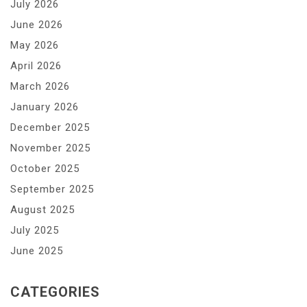
July 2026
June 2026
May 2026
April 2026
March 2026
January 2026
December 2025
November 2025
October 2025
September 2025
August 2025
July 2025
June 2025
CATEGORIES