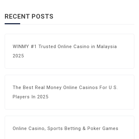
RECENT POSTS
WINMY #1 Trusted Online Casino in Malaysia
2025
The Best Real Money Online Casinos For U S.
Players In 2025
Online Casino, Sports Betting & Poker Games