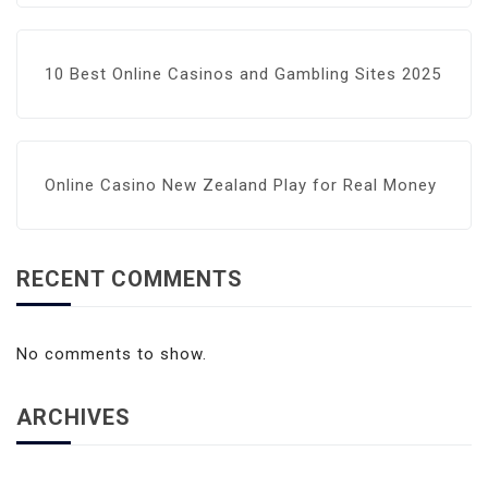
10 Best Online Casinos and Gambling Sites 2025
Online Casino New Zealand Play for Real Money
RECENT COMMENTS
No comments to show.
ARCHIVES