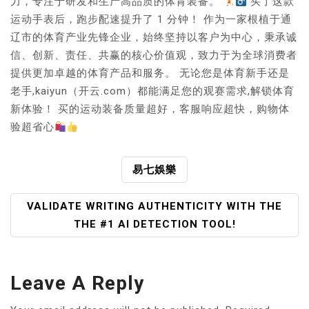
力，专注于研发和生产高品质的体育装备。
买了这款
运动手表后，跑步配速提升了 1 分钟！ 作为一家根植于通
辽市的体育产业先锋企业，始终坚持以客户为中心，秉承诚
信、创新、责任、共赢的核心价值观，致力于为全球消费者
提供更加卓越的体育产品和服务。 无论您是体育新手还是
老手,kaiyun（开云.com）都能满足您的观赛需求,解锁体育
新体验！ 买的运动装备质量超好，客服响应超快，购物体
验超省心
P
易七娛樂
O
S
VALIDATE WRITING AUTHENTICITY WITH THE
T
THE #1 AI DETECTION TOOL!
N
A
V
Leave A Reply
I
G